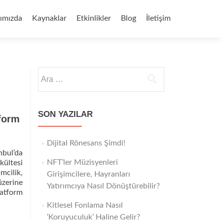
ımızda
Kaynaklar
Etkinlikler
Blog
İletişim
Arama:
SON YAZILAR
tform
Dijital Rönesans Şimdi!
nbul’da
NFT’ler Müzisyenleri
kültesi
mcilik,
Girişimcilere, Hayranları
üzerine
Yatırımcıya Nasıl Dönüştürebilir?
latform
Kitlesel Fonlama Nasıl
‘Koruyuculuk’ Haline Gelir?