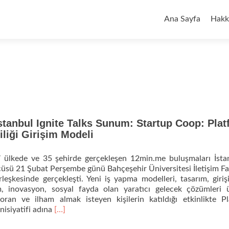
İçeriğe
geç
Ana Sayfa
Hakk
tanbul Ignite Talks Sunum: Startup Coop: Pla
iliği Girişim Modeli
7 ülkede ve 35 şehirde gerçekleşen 12min.me buluşmaları İsta
üsü 21 Şubat Perşembe günü Bahçeşehir Üniversitesi İletişim Fa
eşkesinde gerçekleşti. Yeni iş yapma modelleri, tasarım, girişi
m, inovasyon, sosyal fayda olan yaratıcı gelecek çözümleri 
oran ve ilham almak isteyen kişilerin katıldığı etkinlikte P
Daha
İnisiyatifi adına
[…]
fazla