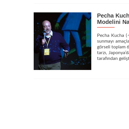
Pecha Kuch
Modelini N
Pecha Kucha (ペ
sunmayı amaçlay
görseli toplam 
tarzı, Japonya’
tarafından geliş