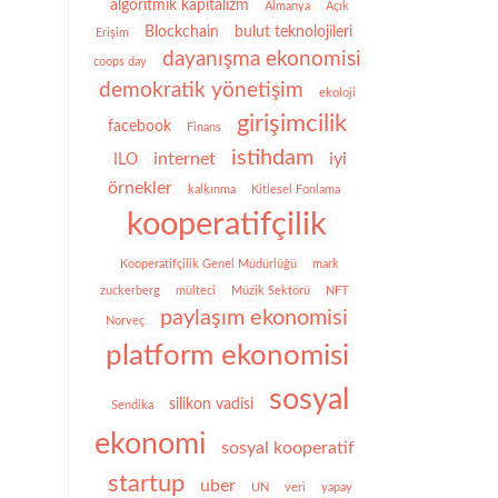
algoritmik kapitalizm
Almanya
Açık
Blockchain
bulut teknolojileri
Erişim
dayanışma ekonomisi
coops day
demokratik yönetişim
ekoloji
girişimcilik
facebook
Finans
istihdam
internet
iyi
ILO
örnekler
kalkınma
Kitlesel Fonlama
kooperatifçilik
Kooperatifçilik Genel Müdürlüğü
mark
zuckerberg
mülteci
Müzik Sektörü
NFT
paylaşım ekonomisi
Norveç
platform ekonomisi
sosyal
silikon vadisi
Sendika
ekonomi
sosyal kooperatif
startup
uber
UN
veri
yapay