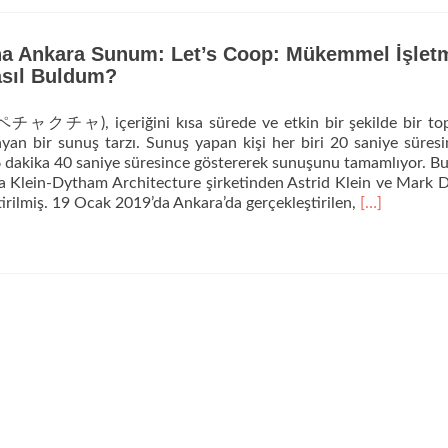
okuyun12min.me
Istanbul
Ignite
a Ankara Sunum: Let’s Coop: Mükemmel İşlet
Talks
asıl Buldum?
Sunum:
Startup
Coop:
チャクチャ), içeriğini kısa sürede ve etkin bir şekilde bir top
Platform
an bir sunuş tarzı. Sunuş yapan kişi her biri 20 saniye süres
Kooperatifçiliği
6 dakika 40 saniye süresince göstererek sunuşunu tamamlıyor. B
Girişim
da Klein-Dytham Architecture şirketinden Astrid Klein ve Mark
Modeli
Daha
tirilmiş. 19 Ocak 2019’da Ankara’da gerçekleştirilen,
[…]
fazla
okuyunPech
Kucha
Ankara
Sunum:
Let’s
Coop:
Mükemmel
İşletme
Modelini
Nasıl
Buldum?