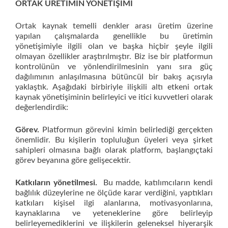
ORTAK ÜRETİMİN YÖNETİŞİMİ
Ortak kaynak temelli denkler arası üretim üzerine
yapılan çalışmalarda genellikle bu üretimin
yönetişimiyle ilgili olan ve başka hiçbir şeyle ilgili
olmayan özellikler araştırılmıştır. Biz ise bir platformun
kontrolünün ve yönlendirilmesinin yanı sıra güç
dağılımının anlaşılmasına bütüncül bir bakış açısıyla
yaklaştık. Aşağıdaki birbiriyle ilişkili altı etkeni ortak
kaynak yönetişiminin belirleyici ve itici kuvvetleri olarak
değerlendirdik:
Görev.
Platformun görevini kimin belirlediği gerçekten
önemlidir. Bu kişilerin topluluğun üyeleri veya şirket
sahipleri olmasına bağlı olarak platform, başlangıçtaki
görev beyanına göre gelişecektir.
Katkıların yönetilmesi.
Bu madde, katılımcıların kendi
bağlılık düzeylerine ne ölçüde karar verdiğini, yaptıkları
katkıları kişisel ilgi alanlarına, motivasyonlarına,
kaynaklarına ve yeteneklerine göre belirleyip
belirleyemediklerini ve ilişkilerin geleneksel hiyerarşik