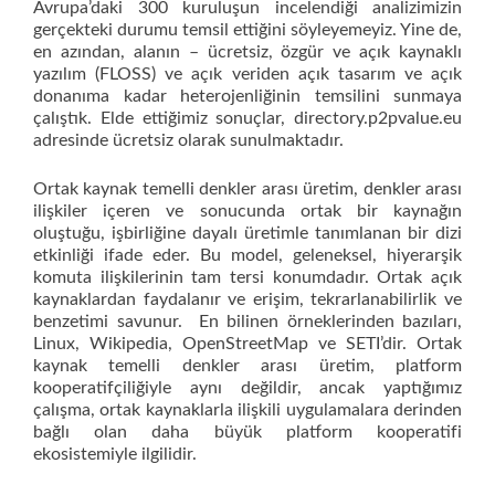
Avrupa’daki 300 kuruluşun incelendiği analizimizin
gerçekteki durumu temsil ettiğini söyleyemeyiz. Yine de,
en azından, alanın – ücretsiz, özgür ve açık kaynaklı
yazılım (FLOSS) ve açık veriden açık tasarım ve açık
donanıma kadar heterojenliğinin temsilini sunmaya
çalıştık. Elde ettiğimiz sonuçlar, directory.p2pvalue.eu
adresinde ücretsiz olarak sunulmaktadır.
Ortak kaynak temelli denkler arası üretim, denkler arası
ilişkiler içeren ve sonucunda ortak bir kaynağın
oluştuğu, işbirliğine dayalı üretimle tanımlanan bir dizi
etkinliği ifade eder. Bu model, geleneksel, hiyerarşik
komuta ilişkilerinin tam tersi konumdadır. Ortak açık
kaynaklardan faydalanır ve erişim, tekrarlanabilirlik ve
benzetimi savunur. En bilinen örneklerinden bazıları,
Linux, Wikipedia, OpenStreetMap ve SETI’dir. Ortak
kaynak temelli denkler arası üretim, platform
kooperatifçiliğiyle aynı değildir, ancak yaptığımız
çalışma, ortak kaynaklarla ilişkili uygulamalara derinden
bağlı olan daha büyük platform kooperatifi
ekosistemiyle ilgilidir.