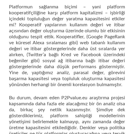
Platformun sağlanma biçimi – yani platform
kooperatifçiliğine karşı platform kapitalizmi – işbirliği
içindeki topluluğun değer yaratma kapasitesini etkiler
mi? Kooperatif yapılarının kullanım değeri ve itibar
açısından değer oluşturma üzerinde olumlu bir etkisinin
olduğunu tespit ettik. Kooperatifler, (Google PageRank
ve küresel Alexa sıralaması gibi) web tabanlı kullanım
değeri ve itibar göstergelerinde daha üst sıralarda yer
alırken, (Twitter’a bağlı Kred ve Facebook üzerindeki
beğeniler gibi) sosyal ağ itibarına bağlı itibar değeri
göstergelerinde daha düşük performans göstermiştir.
Yine de, yaptığımız analiz, parasal değer, görevini
başarma kapasitesi veya topluluk oluşturma kapasitesi
yönünden herhangi bir önemli korelasyon bulmamıştır.
Bu durum, devam eden P2Pvalue.eu araştırma projesi
kapsamında daha fazla ele alacağımız bir ön analiz olsa
da, birkaç şey netlik kazanmıştır. Şimdiye dek
gösterdiklerimiz, platform sahipliği modellerinin
yönetişimi belirlemekle kalmayıp, aynı zamanda değer
üretme kapasitesini etkilediğidir. Denkler veya politika
üreticiler ne tür platformlar oluşturacağına veya teşvik