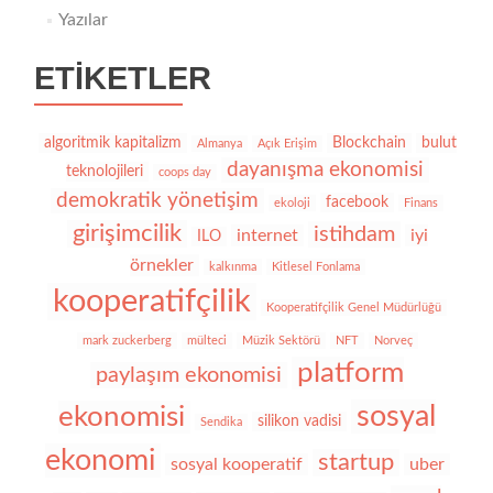
Yazılar
ETIKETLER
algoritmik kapitalizm
Blockchain
bulut
Almanya
Açık Erişim
dayanışma ekonomisi
teknolojileri
coops day
demokratik yönetişim
facebook
ekoloji
Finans
girişimcilik
istihdam
internet
iyi
ILO
örnekler
kalkınma
Kitlesel Fonlama
kooperatifçilik
Kooperatifçilik Genel Müdürlüğü
mark zuckerberg
mülteci
Müzik Sektörü
NFT
Norveç
platform
paylaşım ekonomisi
sosyal
ekonomisi
silikon vadisi
Sendika
ekonomi
startup
sosyal kooperatif
uber