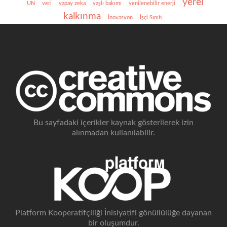
yerel
UN
veri
yapay zeka
yaşlı bakımı
yenilenebilir enerji
kalkınma
İnovasyon
İşçi Sınıfı
Bu sayfadaki içerikler kaynak gösterilerek izin
alınmadan kullanılabilir.
Platform Kooperatifçiliği İnisiyatifi gönüllülüğe dayanan
bir oluşumdur.