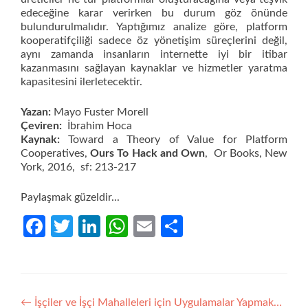
edeceğine karar verirken bu durum göz önünde
bulundurulmalıdır. Yaptığımız analize göre, platform
kooperatifçiliği sadece öz yönetişim süreçlerini değil,
aynı zamanda insanların internette iyi bir itibar
kazanmasını sağlayan kaynaklar ve hizmetler yaratma
kapasitesini ilerletecektir.
Yazan:
Mayo Fuster Morell
Çeviren:
İbrahim Hoca
Kaynak:
Toward a Theory of Value for Platform
Cooperatives,
Ours To Hack and Own
, Or Books, New
York, 2016, sf: 213-217
Paylaşmak güzeldir...
Facebook
Twitter
LinkedIn
WhatsApp
Email
Share
Yazı
←
İşçiler ve İşçi Mahalleleri için Uygulamalar Yapmak…