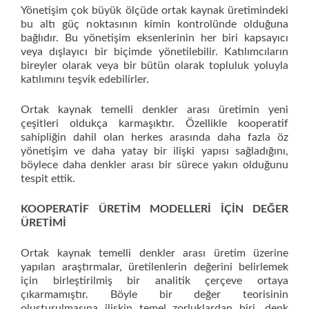
Yönetişim çok büyük ölçüde ortak kaynak üretimindeki
bu altı güç noktasının kimin kontrolünde olduğuna
bağlıdır. Bu yönetişim eksenlerinin her biri kapsayıcı
veya dışlayıcı bir biçimde yönetilebilir. Katılımcıların
bireyler olarak veya bir bütün olarak topluluk yoluyla
katılımını teşvik edebilirler.
Ortak kaynak temelli denkler arası üretimin yeni
çeşitleri oldukça karmaşıktır. Özellikle kooperatif
sahipliğin dahil olan herkes arasında daha fazla öz
yönetişim ve daha yatay bir ilişki yapısı sağladığını,
böylece daha denkler arası bir sürece yakın olduğunu
tespit ettik.
KOOPERATİF ÜRETİM MODELLERİ İÇİN DEĞER
ÜRETİMİ
Ortak kaynak temelli denkler arası üretim üzerine
yapılan araştırmalar, üretilenlerin değerini belirlemek
için birleştirilmiş bir analitik çerçeve ortaya
çıkarmamıştır. Böyle bir değer teorisinin
oluşturulmasına ilişkin temel zorluklardan biri, denk