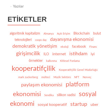
Yazılar
ETIKETLER
algoritmik kapitalizm
Blockchain
bulut
Almanya
Açık Erişim
dayanışma ekonomisi
teknolojileri
coops day
demokratik yönetişim
facebook
ekoloji
Finans
girişimcilik
istihdam
internet
iyi
ILO
örnekler
kalkınma
Kitlesel Fonlama
kooperatifçilik
Kooperatifçilik Genel Müdürlüğü
mark zuckerberg
mülteci
Müzik Sektörü
NFT
Norveç
platform
paylaşım ekonomisi
sosyal
ekonomisi
silikon vadisi
Sendika
ekonomi
startup
sosyal kooperatif
uber