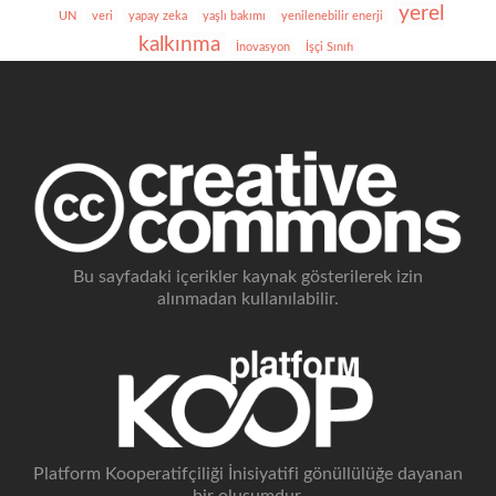
yerel
UN
veri
yapay zeka
yaşlı bakımı
yenilenebilir enerji
kalkınma
İnovasyon
İşçi Sınıfı
Bu sayfadaki içerikler kaynak gösterilerek izin
alınmadan kullanılabilir.
Platform Kooperatifçiliği İnisiyatifi gönüllülüğe dayanan