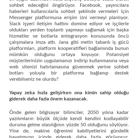
sohbet edeceğini öngörüyor. Facebook, yayıncılara
haberleri kullanıcılarla sohbet şeklinde vermeleri için
Messenger platformuna erişim izni vermeyi planlıyor.
Slack işyeri iletişim hattını domine ediyor ve işçilerle
oldukları yerden toplantı yapmayı sağlamak için başka
hizmetler ve botlarla entegrasyon konusunda öncü
çalışmalara imza attı. Jana gibi metin tabanlı iş gücü
platformları, platform kooperatifleri bağlamında bunun
mümkün olduğunu ortaya koyuyor. Potansiyel
müşterilerinizin uygulamanızı indirip kullanmasına veya
web sitenizi hatırlamasına güvenmek yerine sohbet
botları yoluyla bir platforma bağlanıp destek
verebilseniz ne olurdu?
Yapay zeka hızla gelişirken ona kimin sahip olduğu
giderek daha fazla önem kazanacak.
Önde gelen bilgisayar bilimciler, 2050 yılına kadar
yazılımların büyük ölçüde kendi kendini kodlayabilir
duruma gelme olasılığının yüzde 50 olduğunu söylüyor.
Yine de, makine öğrenimi kabiliyetlerini gündelik
hayatımızın içinde giderek daha fazla görüyoruz.