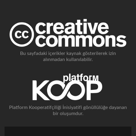
Bu sayfadaki içerikler kaynak gösterilerek izin
alınmadan kullanılabilir.
Platform Kooperatifçiliği İnisiyatifi gönüllülüğe dayanan
bir oluşumdur.