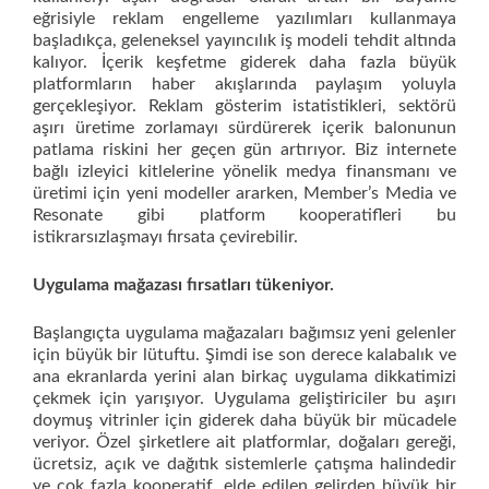
eğrisiyle reklam engelleme yazılımları kullanmaya
başladıkça, geleneksel yayıncılık iş modeli tehdit altında
kalıyor. İçerik keşfetme giderek daha fazla büyük
platformların haber akışlarında paylaşım yoluyla
gerçekleşiyor. Reklam gösterim istatistikleri, sektörü
aşırı üretime zorlamayı sürdürerek içerik balonunun
patlama riskini her geçen gün artırıyor. Biz internete
bağlı izleyici kitlelerine yönelik medya finansmanı ve
üretimi için yeni modeller ararken, Member’s Media ve
Resonate gibi platform kooperatifleri bu
istikrarsızlaşmayı fırsata çevirebilir.
Uygulama mağazası fırsatları tükeniyor.
Başlangıçta uygulama mağazaları bağımsız yeni gelenler
için büyük bir lütuftu. Şimdi ise son derece kalabalık ve
ana ekranlarda yerini alan birkaç uygulama dikkatimizi
çekmek için yarışıyor. Uygulama geliştiriciler bu aşırı
doymuş vitrinler için giderek daha büyük bir mücadele
veriyor. Özel şirketlere ait platformlar, doğaları gereği,
ücretsiz, açık ve dağıtık sistemlerle çatışma halindedir
ve çok fazla kooperatif, elde edilen gelirden büyük bir