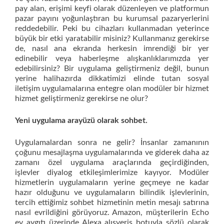
pay alan, erişimi keyfi olarak düzenleyen ve platformun
pazar payını yoğunlaştıran bu kurumsal pazaryerlerini
reddedebilir. Peki bu cihazları kullanmadan yeterince
büyük bir etki yaratabilir misiniz? Kullanmanız gerekirse
de, nasıl ana ekranda herkesin imrendiği bir yer
edinebilir veya haberleşme alışkanlıklarımızda yer
edebilirsiniz? Bir uygulama geliştirmeniz değil, bunun
yerine halihazırda dikkatimizi elinde tutan sosyal
iletişim uygulamalarına entegre olan modüler bir hizmet
hizmet geliştirmeniz gerekirse ne olur?
Yeni uygulama arayüzü olarak sohbet.
Uygulamalardan sonra ne gelir? İnsanlar zamanının
çoğunu mesajlaşma uygulamalarında ve giderek daha az
zamanı özel uygulama araçlarında geçirdiğinden,
işlevler diyalog etkileşimlerimize kayıyor. Modüler
hizmetlerin uygulamaların yerine geçmeye ne kadar
hazır olduğunu ve uygulamaların bilindik işlevlerinin,
tercih ettiğimiz sohbet hizmetinin metin mesajı satırına
nasıl evrildiğini görüyoruz. Amazon, müşterilerin Echo
ev aygıtı üzerinde Alexa alışveriş botuyla sözlü olarak