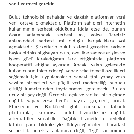
yanıt vermesi gerekir.
Bulut teknolojisi pahalıdır ve dağıtık platformlar yeni
yeni ortaya çıkmaktadır. Platform sahipleri internetin
kullanımının serbest olduğunu iddia etse de, bunun
özgür anlamındaki serbest mi, yoksa ücretsiz
anlamındaki serbest mi olduğu karışıklıklara yol
açmaktadır. Şirketlerin bulut sistemi gerçekte sadece
başka birinin bilgisayarı olup, özellikle sadece erişim ve
işlem gücü kiraladığımızı fark ettiğimizde, platform
kooperatifi etiğine aykırıdır. Ancak, yakın gelecekte
kullanıcıların talep edeceği yapay zeka temelli özellikleri
sağlamak için uygulamaların sanayi tipi yapay zeka
yazılım hizmetleri ve güçlü veri madenciliği sunucu
çiftliği kümelerinden faydalanması gerekecek. Bu da
ucuz bir şey değil. Ücretsiz, açık ve radikal bir biçimde
dağıtık yapay zeka henüz hayata geçmedi, ancak
Ethereum ve Backfeed gibi blockchain tabanlı
platformlar, kurumsal bulut hizmetlerine dağıtık
alternatifler sunabilir. Dağıtık hizmetlerin bedelini
kripto para birimleriyle ödeyeceğinizden, buradaki
serbestlik ücretsiz anlamına değil, özgür anlamında