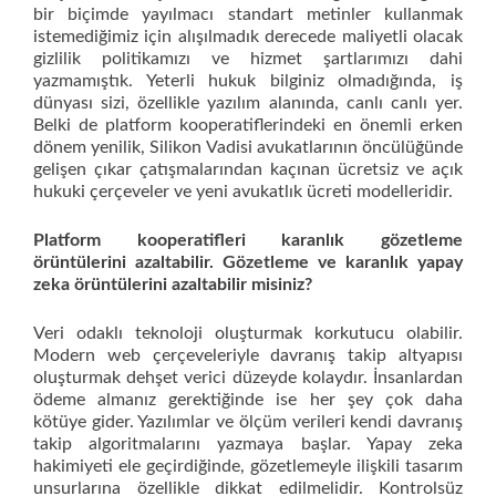
bir biçimde yayılmacı standart metinler kullanmak
istemediğimiz için alışılmadık derecede maliyetli olacak
gizlilik politikamızı ve hizmet şartlarımızı dahi
yazmamıştık. Yeterli hukuk bilginiz olmadığında, iş
dünyası sizi, özellikle yazılım alanında, canlı canlı yer.
Belki de platform kooperatiflerindeki en önemli erken
dönem yenilik, Silikon Vadisi avukatlarının öncülüğünde
gelişen çıkar çatışmalarından kaçınan ücretsiz ve açık
hukuki çerçeveler ve yeni avukatlık ücreti modelleridir.
Platform kooperatifleri karanlık gözetleme
örüntülerini azaltabilir. Gözetleme ve karanlık yapay
zeka örüntülerini azaltabilir misiniz?
Veri odaklı teknoloji oluşturmak korkutucu olabilir.
Modern web çerçeveleriyle davranış takip altyapısı
oluşturmak dehşet verici düzeyde kolaydır. İnsanlardan
ödeme almanız gerektiğinde ise her şey çok daha
kötüye gider. Yazılımlar ve ölçüm verileri kendi davranış
takip algoritmalarını yazmaya başlar. Yapay zeka
hakimiyeti ele geçirdiğinde, gözetlemeyle ilişkili tasarım
unsurlarına özellikle dikkat edilmelidir. Kontrolsüz