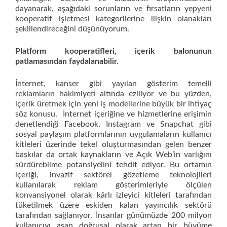
dayanarak, aşağıdaki sorunların ve fırsatların yepyeni
kooperatif işletmesi kategorilerine ilişkin olanakları
şekillendireceğini düşünüyorum.
Platform kooperatifleri, içerik balonunun
patlamasından faydalanabilir.
İnternet, kanser gibi yayılan gösterim temelli
reklamların hakimiyeti altında eziliyor ve bu yüzden,
içerik üretmek için yeni iş modellerine büyük bir ihtiyaç
söz konusu. İnternet içeriğine ve hizmetlerine erişimin
denetlendiği Facebook, Instagram ve Snapchat gibi
sosyal paylaşım platformlarının uygulamaların kullanıcı
kitleleri üzerinde tekel oluşturmasından gelen benzer
baskılar da ortak kaynakların ve Açık Web’in varlığını
sürdürebilme potansiyelini tehdit ediyor. Bu ortamın
içeriği, invazif sektörel gözetleme teknolojileri
kullanılarak reklam gösterimleriyle ölçülen
konvansiyonel olarak kârlı izleyici kitleleri tarafından
tüketilmek üzere eskiden kalan yayıncılık sektörü
tarafından sağlanıyor. İnsanlar günümüzde 200 milyon
kullanıcıyı aşan doğrusal olarak artan bir büyüme