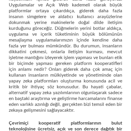
Uygulamalar ve Açık Web kademeli olarak büyük
platformlar ortaya çıkardıkça, giderek daha fazla
insanın simgelere ve aldatıcı kullanıcı arayüzlerine
dokunmak yerine makinelerle doğal dilde iletişim
kurduğunu göreceğiz. Düğmelerin yerini botlar aldıkça,
uygulama ve içerik tüketiminin büyük bölümünün
mesajlaşma uygulamalarımızın içinde kendine daha
fazla yer bulması mümkündür. Bu durumun, insanların
dikkatini çekmesi, onlarla iletişim kurması, mevcut
işletme mantığını izleyerek işlem yapması ve bunları etik
bir biçimde yapması gereken platform kooperatifleri
için anlamı nedir? Onları giderek daha çok amaç için
kullanan insanların mülkiyetinde ve yönetiminde olan
yapay zeka platformları oluşturma konusunda acil ve
kritik bir ihtiyaç söz konusudur. Bu hayati çabalar,
alternatif yapay zeka yazılımlarının olgunlaşarak sadece
en baştaki araştırma ve geliştirme harcamalarını finanse
eden varlıklı azınlığı değil, gerçekten bizi temsil eden bir
zekaya gelişmesini sağlayacaktır.
Çevrimiçi kooperatif platformlarının bulut
teknolojisine ücretsiz, açık ve son derece dağıtık bir