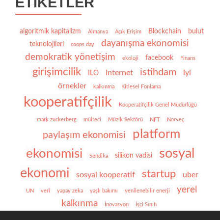
ETIKETLER
algoritmik kapitalizm
Blockchain
bulut
Almanya
Açık Erişim
dayanışma ekonomisi
teknolojileri
coops day
demokratik yönetişim
facebook
ekoloji
Finans
girişimcilik
istihdam
internet
iyi
ILO
örnekler
kalkınma
Kitlesel Fonlama
kooperatifçilik
Kooperatifçilik Genel Müdürlüğü
mark zuckerberg
mülteci
Müzik Sektörü
NFT
Norveç
platform
paylaşım ekonomisi
sosyal
ekonomisi
silikon vadisi
Sendika
ekonomi
startup
sosyal kooperatif
uber
yerel
UN
veri
yapay zeka
yaşlı bakımı
yenilenebilir enerji
kalkınma
İnovasyon
İşçi Sınıfı