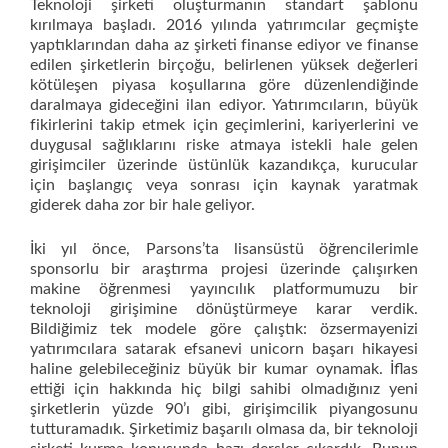
Teknoloji şirketi oluşturmanın standart şablonu
kırılmaya başladı. 2016 yılında yatırımcılar geçmişte
yaptıklarından daha az şirketi finanse ediyor ve finanse
edilen şirketlerin birçoğu, belirlenen yüksek değerleri
kötüleşen piyasa koşullarına göre düzenlendiğinde
daralmaya gideceğini ilan ediyor. Yatırımcıların, büyük
fikirlerini takip etmek için geçimlerini, kariyerlerini ve
duygusal sağlıklarını riske atmaya istekli hale gelen
girişimciler üzerinde üstünlük kazandıkça, kurucular
için başlangıç veya sonrası için kaynak yaratmak
giderek daha zor bir hale geliyor.
İki yıl önce, Parsons’ta lisansüstü öğrencilerimle
sponsorlu bir araştırma projesi üzerinde çalışırken
makine öğrenmesi yayıncılık platformumuzu bir
teknoloji girişimine dönüştürmeye karar verdik.
Bildiğimiz tek modele göre çalıştık: özsermayenizi
yatırımcılara satarak efsanevi unicorn başarı hikayesi
haline gelebileceğiniz büyük bir kumar oynamak. İflas
ettiği için hakkında hiç bilgi sahibi olmadığınız yeni
şirketlerin yüzde 90’ı gibi, girişimcilik piyangosunu
tutturamadık. Şirketimiz başarılı olmasa da, bir teknoloji