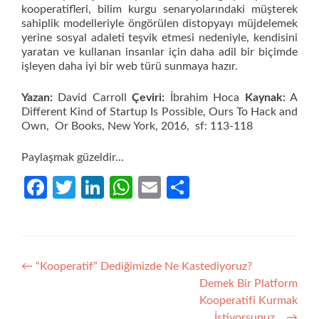
kooperatifleri, bilim kurgu senaryolarındaki müşterek
sahiplik modelleriyle öngörülen distopyayı müjdelemek
yerine sosyal adaleti teşvik etmesi nedeniyle, kendisini
yaratan ve kullanan insanlar için daha adil bir biçimde
işleyen daha iyi bir web türü sunmaya hazır.
Yazan:
David Carroll
Çeviri:
İbrahim Hoca
Kaynak:
A
Different Kind of Startup Is Possible, Ours To Hack and
Own, Or Books, New York, 2016, sf: 113-118
Paylaşmak güzeldir...
Facebook
Twitter
LinkedIn
WhatsApp
Email
Share
Yazı
←
“Kooperatif” Dediğimizde Ne Kastediyoruz?
Demek Bir Platform
gezinmesi
Kooperatifi Kurmak
İstiyorsunuz…
→