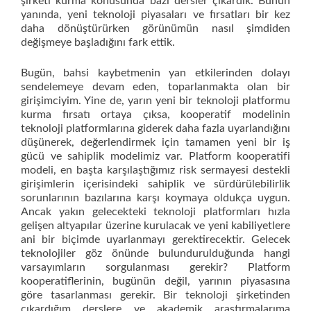
şirketi kurma konusunda bazı dersler çıkardık. Bunun
yanında, yeni teknoloji piyasaları ve fırsatları bir kez
daha dönüştürürken görünümün nasıl şimdiden
değişmeye başladığını fark ettik.
Bugün, bahsi kaybetmenin yan etkilerinden dolayı
sendelemeye devam eden, toparlanmakta olan bir
girişimciyim. Yine de, yarın yeni bir teknoloji platformu
kurma fırsatı ortaya çıksa, kooperatif modelinin
teknoloji platformlarına giderek daha fazla uyarlandığını
düşünerek, değerlendirmek için tamamen yeni bir iş
gücü ve sahiplik modelimiz var. Platform kooperatifi
modeli, en başta karşılaştığımız risk sermayesi destekli
girişimlerin içerisindeki sahiplik ve sürdürülebilirlik
sorunlarının bazılarına karşı koymaya oldukça uygun.
Ancak yakın gelecekteki teknoloji platformları hızla
gelişen altyapılar üzerine kurulacak ve yeni kabiliyetlere
ani bir biçimde uyarlanmayı gerektirecektir. Gelecek
teknolojiler göz önünde bulundurulduğunda hangi
varsayımların sorgulanması gerekir? Platform
kooperatiflerinin, bugünün değil, yarının piyasasına
göre tasarlanması gerekir. Bir teknoloji şirketinden
çıkardığım derslere ve akademik araştırmalarıma